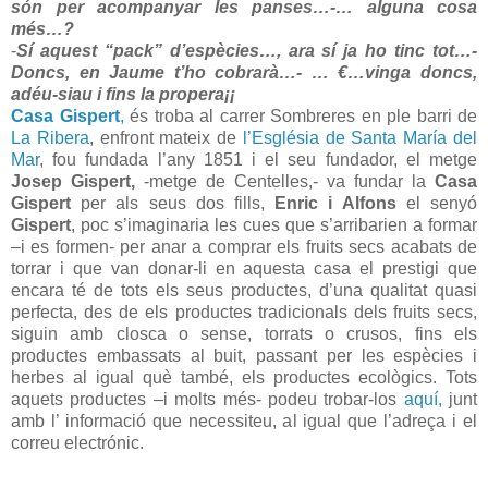
són per acompanyar les panses…
-… alguna cosa
més…?
-
Sí aquest “pack” d’espècies…, ara sí ja ho tinc tot…
-
Doncs, en Jaume t’ho cobrarà…
- … €…vinga doncs,
adéu-siau i fins la propera¡¡
Casa Gispert
,
és troba al carrer Sombreres en ple barri de
La Ribera
, enfront mateix de
l’Església de Santa María del
Mar
, fou fundada l’any 1851 i el seu fundador, el metge
Josep
Gispert,
-metge de Centelles,- va fundar la
Casa
Gispert
per als seus dos fills,
Enric i Alfons
el senyó
Gispert
, poc s’imaginaria les cues que s’arribarien a formar
–i es formen- per anar a comprar els fruits secs acabats de
torrar i que van donar-li en aquesta casa el prestigi que
encara té de tots els seus productes, d’una qualitat quasi
perfecta, des de els productes tradicionals dels fruits secs,
siguin amb closca o sense, torrats o crusos, fins els
productes embassats al buit, passant per les espècies i
herbes al igual què també, els productes ecològics. Tots
aquets productes –i molts més- podeu trobar-los
aquí,
junt
amb l’ informació que necessiteu, al igual que l’adreça i el
correu electrónic.