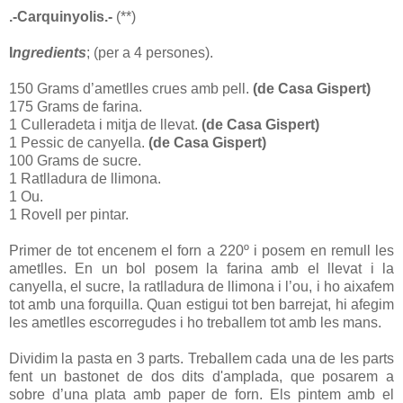
.-Carquinyolis.-
(**)
I
ngredients
; (per a 4 persones).
150 Grams d’ametlles crues amb pell.
(de Casa Gispert)
175 Grams de farina.
1 Culleradeta i mitja de llevat.
(de Casa Gispert)
1 Pessic de canyella.
(de Casa Gispert)
100 Grams de sucre.
1 Ratlladura de llimona.
1 Ou.
1 Rovell per pintar.
Primer de tot encenem el forn a 220º i posem en remull les
ametlles. En un bol posem la farina amb el llevat i la
canyella, el sucre, la ratlladura de llimona i l’ou, i ho aixafem
tot amb una forquilla. Quan estigui tot ben barrejat, hi afegim
les ametlles escorregudes i ho treballem tot amb les mans.
Dividim la pasta en 3 parts. Treballem cada una de les parts
fent un bastonet de dos dits d'amplada, que posarem a
sobre d’una plata amb paper de forn. Els pintem amb el