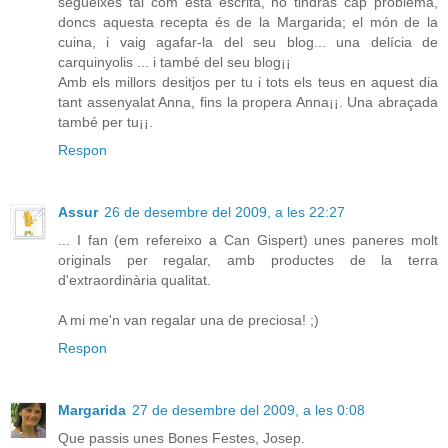
segueixes tal com està escrita, no tindràs cap problema,
doncs aquesta recepta és de la Margarida; el món de la
cuina, i vaig agafar-la del seu blog... una delícia de
carquinyolis ... i també del seu blog¡¡
Amb els millors desitjos per tu i tots els teus en aquest dia
tant assenyalat Anna, fins la propera Anna¡¡. Una abraçada
també per tu¡¡.
Respon
Assur
26 de desembre del 2009, a les 22:27
... I fan (em refereixo a Can Gispert) unes paneres molt
originals per regalar, amb productes de la terra
d'extraordinària qualitat.
A mi me'n van regalar una de preciosa! ;)
Respon
Margarida
27 de desembre del 2009, a les 0:08
Que passis unes Bones Festes, Josep.