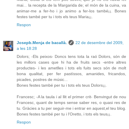
mai... la recepta de la Margarida de; el món de la cuina, va
animar-me a fer-ho i jo animo a fer-los també¡¡. Bones
festes també per tu i tots els teus Maria¡¡.
Respon
Josepb.Menja de bacallà.
22 de desembre del 2009,
a les 18:28
Dolors; -Els peixos- Doncs tens tota la raó Dolors, són de
les millors cases que hi ha de fruits secs -entre altres
productes- i les ametlles i tots els fuits secs són de molt
bona qualitat, per fer pastíssos, amanides, fricandos,
picades, postres de músic...
Bones festes també per tu i tots els teus Dolors¡¡.
Francesc; -A la taula i al llit el primer crit- Benvingut de nou
Francesc, quant de temps sense saber res, o quasi res de
tu. Gràcies a tu per seguir-me i entrar en aquest,el teu blog.
Bones festes també per tu i l'Oretto, i tots els teus¡¡.
Respon