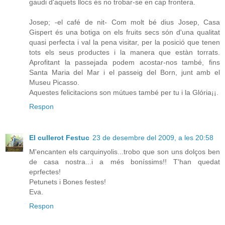
gaudi d'aquets llocs és no trobar-se en cap frontera.
Josep; -el café de nit- Com molt bé dius Josep, Casa
Gispert és una botiga on els fruits secs són d'una qualitat
quasi perfecta i val la pena visitar, per la posició que tenen
tots els seus productes i la manera que estàn torrats.
Aprofitant la passejada podem acostar-nos també, fins
Santa Maria del Mar i el passeig del Born, junt amb el
Museu Picasso.
Aquestes felicitacions son mútues també per tu i la Glória¡¡.
Respon
El cullerot Festuc
23 de desembre del 2009, a les 20:58
M'encanten els carquinyolis...trobo que son uns dolços ben
de casa nostra...i a més boníssims!! T'han quedat
eprfectes!
Petunets i Bones festes!
Eva.
Respon