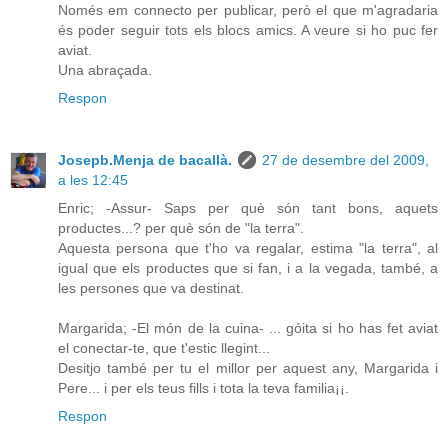
Només em connecto per publicar, però el que m'agradaria
és poder seguir tots els blocs amics. A veure si ho puc fer
aviat.
Una abraçada.
Respon
Josepb.Menja de bacallà.
27 de desembre del 2009,
a les 12:45
Enric; -Assur- Saps per què són tant bons, aquets
productes...? per què són de "la terra".
Aquesta persona que t'ho va regalar, estima "la terra", al
igual que els productes que si fan, i a la vegada, també, a
les persones que va destinat.
Margarida; -El món de la cuina- ... góita si ho has fet aviat
el conectar-te, que t'estic llegint...
Desitjo també per tu el millor per aquest any, Margarida i
Pere... i per els teus fills i tota la teva familia¡¡.
Respon