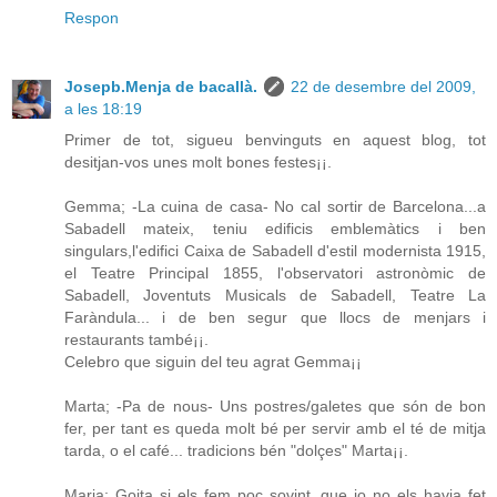
Respon
Josepb.Menja de bacallà.
22 de desembre del 2009,
a les 18:19
Primer de tot, sigueu benvinguts en aquest blog, tot
desitjan-vos unes molt bones festes¡¡.
Gemma; -La cuina de casa- No cal sortir de Barcelona...a
Sabadell mateix, teniu edificis emblemàtics i ben
singulars,l'edifici Caixa de Sabadell d'estil modernista 1915,
el Teatre Principal 1855, l'observatori astronòmic de
Sabadell, Joventuts Musicals de Sabadell, Teatre La
Faràndula... i de ben segur que llocs de menjars i
restaurants també¡¡.
Celebro que siguin del teu agrat Gemma¡¡
Marta; -Pa de nous- Uns postres/galetes que són de bon
fer, per tant es queda molt bé per servir amb el té de mitja
tarda, o el café... tradicions bén "dolçes" Marta¡¡.
Maria; Goita si els fem poc sovint, que jo no els havia fet