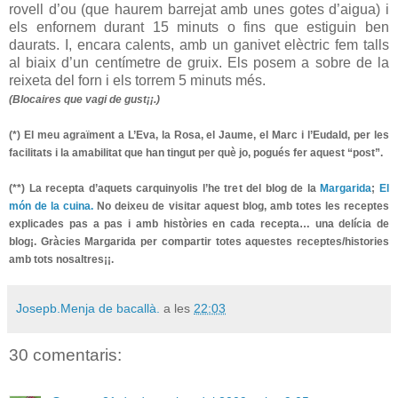
rovell d’ou (que haurem barrejat amb unes gotes d’aigua) i
els enfornem durant 15 minuts o fins que estiguin ben
daurats. I, encara calents, amb un ganivet elèctric fem talls
al biaix d’un centímetre de gruix. Els posem a sobre de la
reixeta del forn i els torrem 5 minuts més.
(Blocaires que vagi de gust¡¡.)
(*) El meu agraïment a L’Eva, la Rosa, el Jaume, el Marc i l’Eudald, per les
facilitats i la amabilitat que han tingut per què jo, pogués fer aquest “post”.
(**) La recepta d’aquets carquinyolis l’he tret del blog de la
Margarida
;
El
món de la cuina.
No deixeu de visitar aquest blog, amb totes les receptes
explicades pas a pas i amb històries en cada recepta… una delícia de
blog¡. Gràcies Margarida per compartir totes aquestes receptes/histories
amb tots nosaltres¡¡.
Josepb.Menja de bacallà.
a les
22:03
30 comentaris: