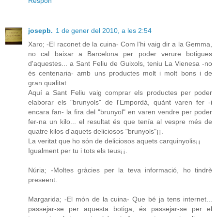
Respon
josepb.
1 de gener del 2010, a les 2:54
Xaro; -El raconet de la cuina- Com l'hi vaig dir a la Gemma,
no cal baixar a Barcelona per poder verure botigues
d'aquestes... a Sant Feliu de Guixols, teniu La Vienesa -no
és centenaria- amb uns productes molt i molt bons i de
gran qualitat.
Aquí a Sant Feliu vaig comprar els productes per poder
elaborar els "brunyols" de l'Empordà, quànt varen fer -i
encara fan- la fira del "brunyol" en varen vendre per poder
fer-na un kilo... el resultat és que tenía al vespre més de
quatre kilos d'aquets deliciosos "brunyols"¡¡.
La veritat que ho són de deliciosos aquets carquinyolis¡¡
Igualment per tu i tots els teus¡¡.
Núria; -Moltes gràcies per la teva informació, ho tindrè
preseent.
Margarida; -El món de la cuina- Que bé ja tens internet...
passejar-se per aquesta botiga, és passejar-se per el