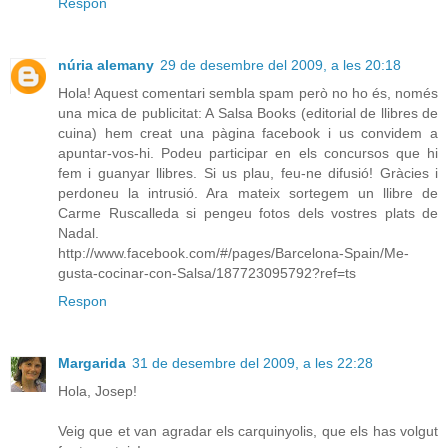
Respon
núria alemany
29 de desembre del 2009, a les 20:18
Hola! Aquest comentari sembla spam però no ho és, només
una mica de publicitat: A Salsa Books (editorial de llibres de
cuina) hem creat una pàgina facebook i us convidem a
apuntar-vos-hi. Podeu participar en els concursos que hi
fem i guanyar llibres. Si us plau, feu-ne difusió! Gràcies i
perdoneu la intrusió. Ara mateix sortegem un llibre de
Carme Ruscalleda si pengeu fotos dels vostres plats de
Nadal.
http://www.facebook.com/#/pages/Barcelona-Spain/Me-
gusta-cocinar-con-Salsa/187723095792?ref=ts
Respon
Margarida
31 de desembre del 2009, a les 22:28
Hola, Josep!
Veig que et van agradar els carquinyolis, que els has volgut