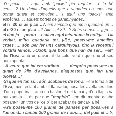
d’espècia… i aquí amb “packs” per regalar… està bé
veus…? Un detall d’aquells que a vegades no saps que
portar quant
et conviden
…
i aquí uns “packs” amb
espècies… i aquets potets de garapinyades…
el nº
30 si us-plau…?,
em sembla que me’n quedaré un…
el nº30 si us-plau…?
Aiii… el
30…? Si és el meu
…¡¡
jo …
el tinc jo… perdó… estava aquí mirant-me la botiga… i la
veritat, m’ho quedaría tot…¡
-Bé, poseu-me ametlles
crues …, són per fer uns carquinyolis, tinc la recepta i
voldría fer-los…
-Oooh, que bons que han de ser…
–em
diu
l’Eva,
amb un davantal de color verd i que duu el seu
nom apuntat.
-
A veure que tal em sortiran…,…
després poseu-me un
quart de kilo d’avellanes, d’aquestes que fan una
oloreta…¡
-
Sí que en fan sí… són acabades de torrar
–em torna a dir
l’Eva
, mentrestant amb el llaurador, posa les avellanes dins
d’una paperina i, amb un bastonet del tamany d’un llapis va
punxant-la … és per que
“respirin”
–em diu mentre acaba
posant-hi un tros de “celo” per acabar de tancar-la bé.
-Ara poseu-me 100 grams de panses per posar-les a
l’amanida i també 200 grams de nous…, del país eh…?,