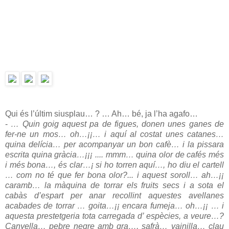
Qui és l’últim siusplau… ? … Ah… bé, ja l’ha agafo…
-
… Quin goig aquest pa de figues, donen unes ganes de
fer-ne un mos… oh…¡¡… i aquí al costat unes catanes…
quina delícia… per acompanyar un bon cafè… i la pissara
escrita quina gràcia…¡¡¡ .... mmm… quina olor de cafés més
i més bona…, és clar…¡ si ho torren aquí…, ho diu el cartell
… com no té que fer bona olor?... i aquest soroll… ah…¡¡
caramb… la màquina de torrar els fruits secs i a sota el
cabàs d’espart per anar recollint aquestes avellanes
acabades de torrar … goita…¡¡ encara fumeja… oh…¡¡ … i
aquesta prestetgeria tota carregada d’ espècies, a veure…?
Canyella… pebre negre amb gra…, safrà… vainilla… clau