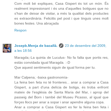
Com molt bé expliques, Casa Gispert és tot un món. És
realment impresionant i és una d'aquelles botigues que no
s'han de deixar de visitar, a més la qualitat dels productes
es extraordinària. Felicitts pel post i que tinguis unes molt
bones festes. Una abraçada
Respon
Josepb.Menja de bacallà.
23 de desembre del 2009,
a les 18:56
Maragda;-La quinta de Luculus- No fa falta que portis res,
estàs convidada igual Maragda. :-D
Que aquest sentiments siguin de igual forma per tu.
Mar Calpena; -baixa gastronomía-
La feina ben feta no té fronteres... anar a comprar a Casa
Gispert, a part d'una delícia de botiga, és troba enfront
mateix de l'església de Santa Maria del Mar, i aprop del
passeig del Born i també del Museu Picasso, al igual que
forçes llocs per anar a sopar i anar apendre alguna copa.
Anar a comprar a Casa Gispert es fer la feina ben feta i