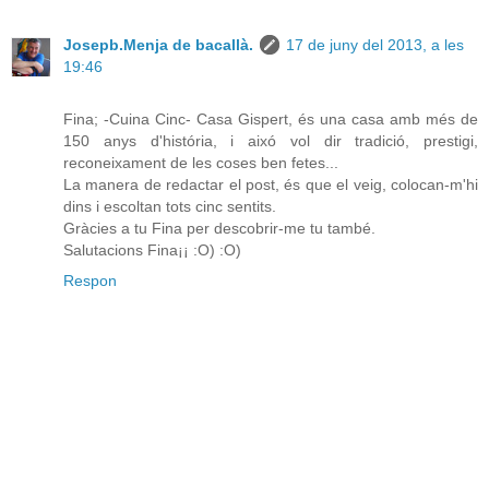
Josepb.Menja de bacallà.
17 de juny del 2013, a les
19:46
Fina; -Cuina Cinc- Casa Gispert, és una casa amb més de
150 anys d'história, i aixó vol dir tradició, prestigi,
reconeixament de les coses ben fetes...
La manera de redactar el post, és que el veig, colocan-m'hi
dins i escoltan tots cinc sentits.
Gràcies a tu Fina per descobrir-me tu també.
Salutacions Fina¡¡ :O) :O)
Respon