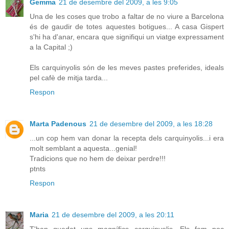
Gemma
21 de desembre del 2009, a les 9:05
Una de les coses que trobo a faltar de no viure a Barcelona
és de gaudir de totes aquestes botigues... A casa Gispert
s'hi ha d'anar, encara que signifiqui un viatge expressament
a la Capital ;)
Els carquinyolis són de les meves pastes preferides, ideals
pel cafè de mitja tarda...
Respon
Marta Padenous
21 de desembre del 2009, a les 18:28
...un cop hem van donar la recepta dels carquinyolis...i era
molt semblant a aquesta...genial!
Tradicions que no hem de deixar perdre!!!
ptnts
Respon
Maria
21 de desembre del 2009, a les 20:11
T'han quedat uns magnífics carquinyolis. Els fem poc