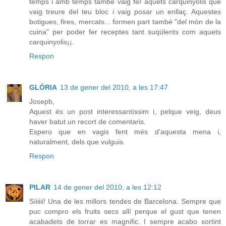
temps i amb temps també vaig fer aquets carquinyolis que
vaig treure del teu bloc i vaig posar un enllaç. Aquestes
botigues, fires, mercats... formen part també "del món de la
cuina" per poder fer receptes tant suqülents com aquets
carquinyolis¡¡.
Respon
GLÒRIA
13 de gener del 2010, a les 17:47
Josepb,
Aquest és un post interessantíssim i, pelque veig, deus
haver batut un recort de comentaris.
Espero que en vagis fent més d'aquesta mena i,
naturalment, dels que vulguis.
Respon
PILAR
14 de gener del 2010, a les 12:12
Síiiiii! Una de les millors tendes de Barcelona. Sempre que
puc compro els fruits secs allí perque el gust que tenen
acabadets de torrar es magnific. I sempre acabo sortint