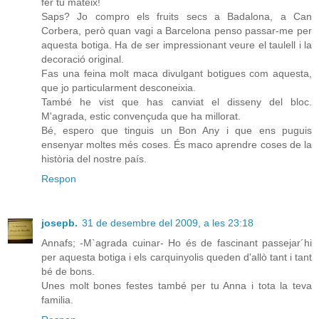
fer tu mateix!
Saps? Jo compro els fruits secs a Badalona, a Can
Corbera, però quan vagi a Barcelona penso passar-me per
aquesta botiga. Ha de ser impressionant veure el taulell i la
decoració original.
Fas una feina molt maca divulgant botigues com aquesta,
que jo particularment desconeixia.
També he vist que has canviat el disseny del bloc.
M'agrada, estic convençuda que ha millorat.
Bé, espero que tinguis un Bon Any i que ens puguis
ensenyar moltes més coses. És maco aprendre coses de la
història del nostre país.
Respon
josepb.
31 de desembre del 2009, a les 23:18
Annafs; -M`agrada cuinar- Ho és de fascinant passejar´hi
per aquesta botiga i els carquinyolis queden d'allò tant i tant
bé de bons.
Unes molt bones festes també per tu Anna i tota la teva
familia.