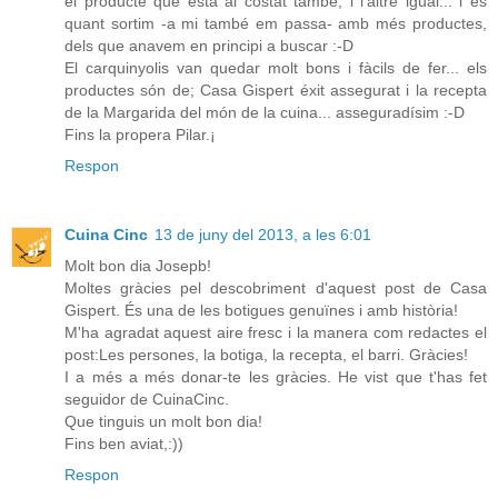
el producte que està al costat també, i l'altre igual... i és
quant sortim -a mi també em passa- amb més productes,
dels que anavem en principi a buscar :-D
El carquinyolis van quedar molt bons i fàcils de fer... els
productes són de; Casa Gispert éxit assegurat i la recepta
de la Margarida del món de la cuina... asseguradísim :-D
Fins la propera Pilar.¡
Respon
Cuina Cinc
13 de juny del 2013, a les 6:01
Molt bon dia Josepb!
Moltes gràcies pel descobriment d'aquest post de Casa
Gispert. És una de les botigues genuïnes i amb història!
M'ha agradat aquest aire fresc i la manera com redactes el
post:Les persones, la botiga, la recepta, el barri. Gràcies!
I a més a més donar-te les gràcies. He vist que t'has fet
seguidor de CuinaCinc.
Que tinguis un molt bon dia!
Fins ben aviat,:))
Respon