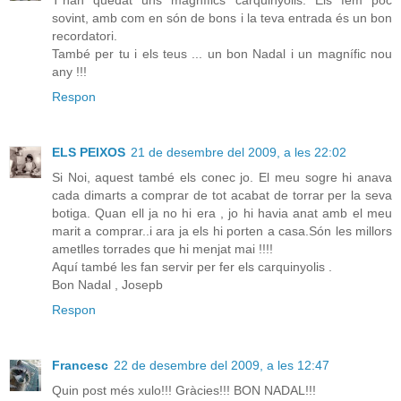
sovint, amb com en són de bons i la teva entrada és un bon
recordatori.
També per tu i els teus ... un bon Nadal i un magnífic nou
any !!!
Respon
ELS PEIXOS
21 de desembre del 2009, a les 22:02
Si Noi, aquest també els conec jo. El meu sogre hi anava
cada dimarts a comprar de tot acabat de torrar per la seva
botiga. Quan ell ja no hi era , jo hi havia anat amb el meu
marit a comprar..i ara ja els hi porten a casa.Són les millors
ametlles torrades que hi menjat mai !!!!
Aquí també les fan servir per fer els carquinyolis .
Bon Nadal , Josepb
Respon
Francesc
22 de desembre del 2009, a les 12:47
Quin post més xulo!!! Gràcies!!! BON NADAL!!!