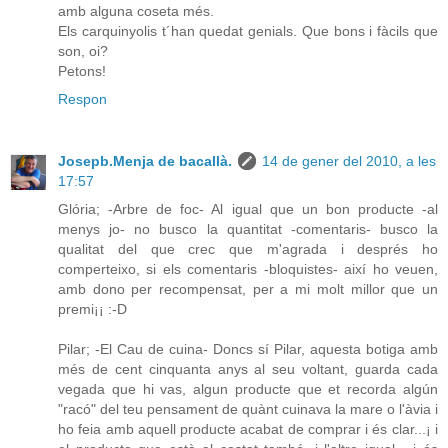
amb alguna coseta més.
Els carquinyolis t´han quedat genials. Que bons i fàcils que
son, oi?
Petons!
Respon
Josepb.Menja de bacallà.
14 de gener del 2010, a les
17:57
Glória; -Arbre de foc- Al igual que un bon producte -al
menys jo- no busco la quantitat -comentaris- busco la
qualitat del que crec que m'agrada i després ho
comperteixo, si els comentaris -bloquistes- així ho veuen,
amb dono per recompensat, per a mi molt millor que un
premi¡¡ :-D
Pilar; -El Cau de cuina- Doncs sí Pilar, aquesta botiga amb
més de cent cinquanta anys al seu voltant, guarda cada
vegada que hi vas, algun producte que et recorda algún
"racó" del teu pensament de quànt cuinava la mare o l'àvia i
ho feia amb aquell producte acabat de comprar i és clar...¡ i