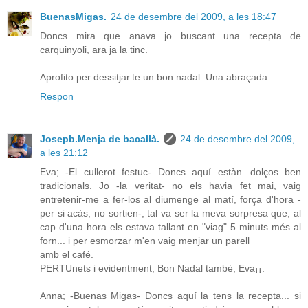
BuenasMigas.
24 de desembre del 2009, a les 18:47
Doncs mira que anava jo buscant una recepta de
carquinyoli, ara ja la tinc.
Aprofito per dessitjar.te un bon nadal. Una abraçada.
Respon
Josepb.Menja de bacallà.
24 de desembre del 2009,
a les 21:12
Eva; -El cullerot festuc- Doncs aquí estàn...dolços ben
tradicionals. Jo -la veritat- no els havia fet mai, vaig
entretenir-me a fer-los al diumenge al matí, força d'hora -
per si acàs, no sortien-, tal va ser la meva sorpresa que, al
cap d'una hora els estava tallant en "viag" 5 minuts més al
forn... i per esmorzar m'en vaig menjar un parell
amb el café.
PERTUnets i evidentment, Bon Nadal també, Eva¡¡.
Anna; -Buenas Migas- Doncs aquí la tens la recepta... si